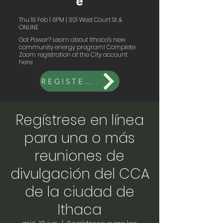
e
Thu 19 Feb | 6PM | 301 West Court St &
ONLINE
Got Power? Learn about Ithaca's new
community energy program! Complete
Zoom registration at the City account
here:
REGISTER FOR CITY LINK ONLINE
Regístrese en línea
para una o más
reuniones de
divulgación del CCA
de la ciudad de
Ithaca