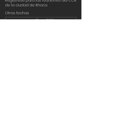
Regístrese para las reuniones del CCA
de la ciudad de Ithaca
Otras fechas
mar, 18 ago, 18:00
mié, 09 sept, 18:00
Acerca del evento
Here you can register for any or all of 
the meetings for 2026.
Compartir este evento