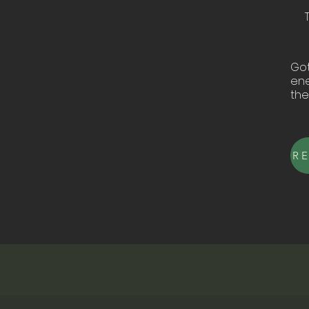
Got
ene
the