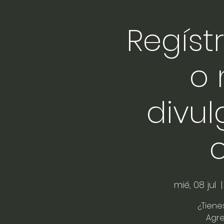
Regíst
o 
divul
mié, 08 jul
  |
¿Tiene
Agre