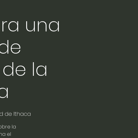
ara una
 de
 de la
a
ad de Ithaca
obre la
na el