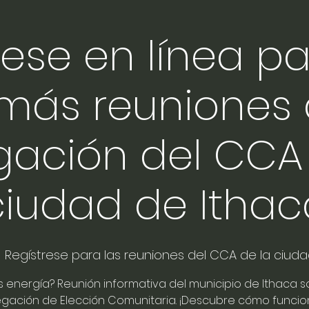
rese en línea p
más reuniones
gación del CCA
ciudad de Ithac
  
Regístrese para las reuniones del CCA de la ciud
s energía? Reunión informativa del municipio de Ithaca s
gación de Elección Comunitaria. ¡Descubre cómo funcio