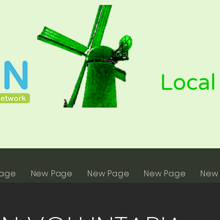
Local
Page
New Page
New Page
New Page
New