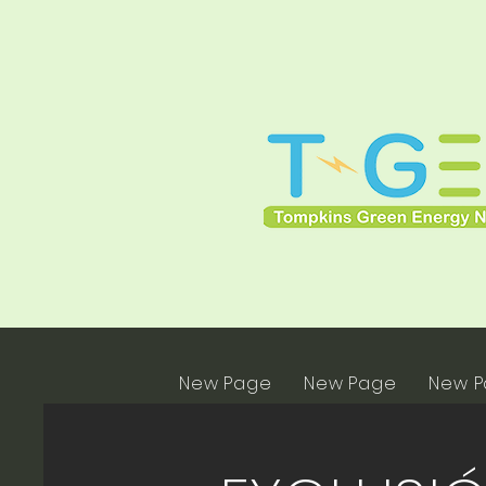
New Page
New Page
New 