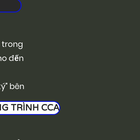
 trong
ho đến
ký" bên
G TRÌNH CCA