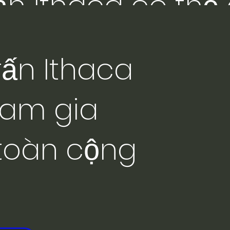
rấn Ithaca có thể
trình năng lượng
rấn Ithaca
ng.
ham gia
toàn cộng