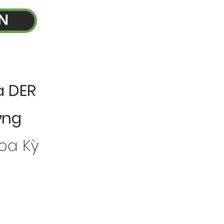
N
à DER
ơng
Hoa Kỳ