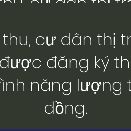
hu, cư dân thị t
ham gia chương 
hu, cư dân thị t
cộng đồ
 được đăng ký t
rình năng lượng 
đồng.