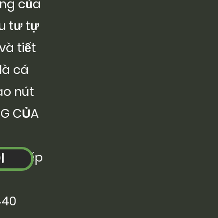
ung của
u tư tự
à tiết
là cá
ào nút
NG CỦA
ức tiếp
I
440