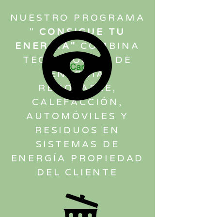
NUESTRO PROGRAMA
"
CONSIGUE TU
ENERGÍA"
COMBINA
TECNOLOGÍAS DE
ENERGÍA
RENOVABLE,
CALEFACCIÓN,
AUTOMÓVILES Y
RESIDUOS EN
SISTEMAS DE
ENERGÍA PROPIEDAD
DEL CLIENTE