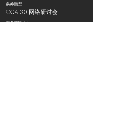
票券類型
CCA 3.0 网络研讨会
更多資訊
價格
自行決定價錢
+票券服務費
分享此活動