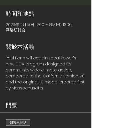
時間和地點
2023年12月15日 12:00 – GMT-5 13:00
网络研讨会
關於本活動
Paul Fenn will explain Local Power's 
new CCA program designed for 
community wide climate action, 
compared to the California version 2.0 
and the original 1.0 model created first 
by Massachusetts. 
門票
銷售已完結