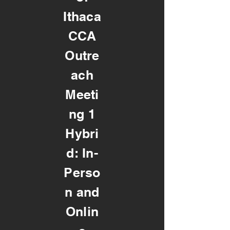
Ithaca
CCA
Outre
ach
Meeti
ng 1
Hybri
d: In-
Perso
n and
Onlin