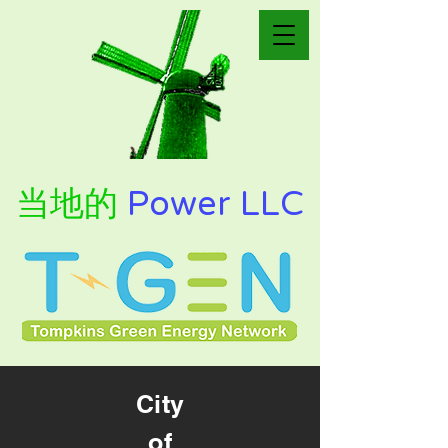
当地的
Power LLC
City
of